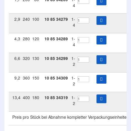
4
2,9
240
100
10
85
34279
1-
4
4,3
280
120
10
85
34289
1-
4
6,6
320
130
10
85
34299
1-
2
9,2
360
150
10
85
34309
1-
2
13,4
400
180
10
85
34319
1-
2
Preis pro Stück bei Abnahme kompletter Verpackungseinheiten 