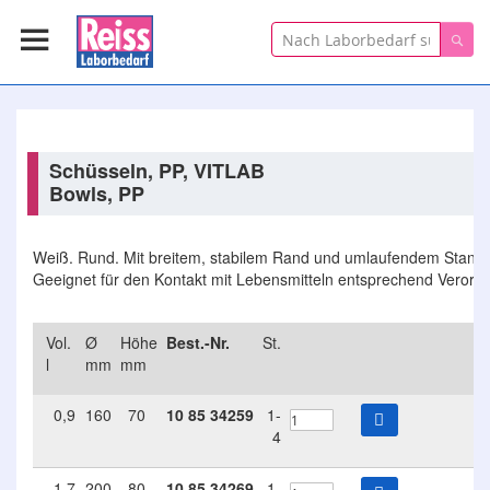
Suche
Suc
Schüsseln, PP, VITLAB
Bowls, PP
Weiß. Rund. Mit breitem, stabilem Rand und umlaufendem Stand
Geeignet für den Kontakt mit Lebensmitteln entsprechend Verord
Vol.
Ø
Höhe
Best.-Nr.
St.
l
mm
mm
0,9
160
70
10
85
34259
1-
4
1,7
200
80
10
85
34269
1-