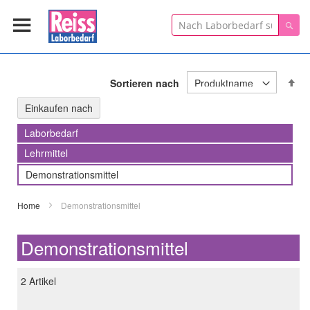
Suche
Suc
In
Sortieren nach
ab
Re
Einkaufen nach
Laborbedarf
Lehrmittel
Demonstrationsmittel
Home
Demonstrationsmittel
Demonstrationsmittel
2
Artikel