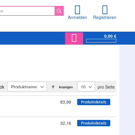
Anmelden
Registrieren
Suche
0,00 €
In
ach
pro Seite
Anzeigen
absteigender
Reihenfolge
83,99
Produktdetails
32,16
Produktdetails