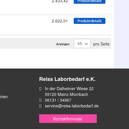
2.433,42
Produktdetails
2.622,01
Produktdetails
pro Seite
Anzeigen
Reiss Laborbedarf e.K.
In der Dalheimer Wiese 22
55120 Mainz-Mombach
inien
06131 / 34967
service@reiss-laborbedarf.de
Kontaktformular