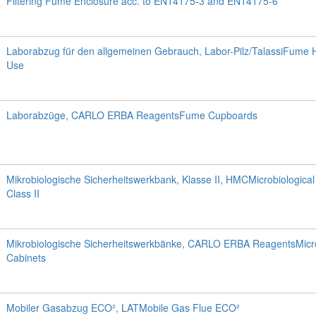
Filtering Fume Enclosure acc. to EN14175-3 and EN14175-6
Laborabzug für den allgemeinen Gebrauch, Labor-Pilz/TalassiFume 
Use
Laborabzüge, CARLO ERBA ReagentsFume Cupboards
Mikrobiologische Sicherheitswerkbank, Klasse II, HMCMicrobiological
Class II
Mikrobiologische Sicherheitswerkbänke, CARLO ERBA ReagentsMicrob
Cabinets
Mobiler Gasabzug ECO², LATMobile Gas Flue ECO²