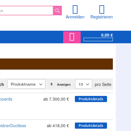
Anmelden
Registrieren
Suche
0,00 €
In
ach
pro Seite
Anzeigen
absteigender
Reihenfolge
boards
ab 7.300,00 €
Produktdetails
idnerDuctless
ab 418,00 €
Produktdetails