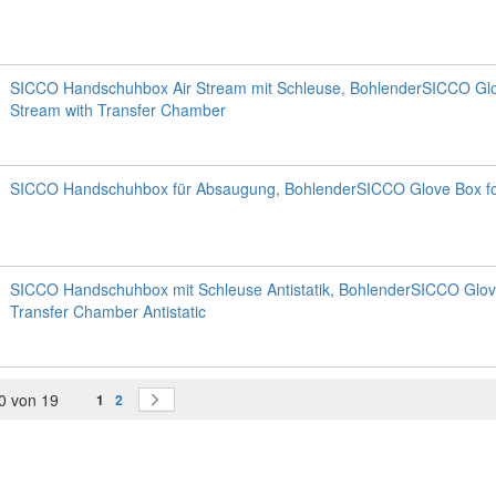
SICCO Handschuhbox Air Stream mit Schleuse, BohlenderSICCO Glo
Stream with Transfer Chamber
SICCO Handschuhbox für Absaugung, BohlenderSICCO Glove Box fo
SICCO Handschuhbox mit Schleuse Antistatik, BohlenderSICCO Glov
Transfer Chamber Antistatic
Seite
Sie lesen gerade Seite
Seite
Seite
0
von
19
Weiter
1
2