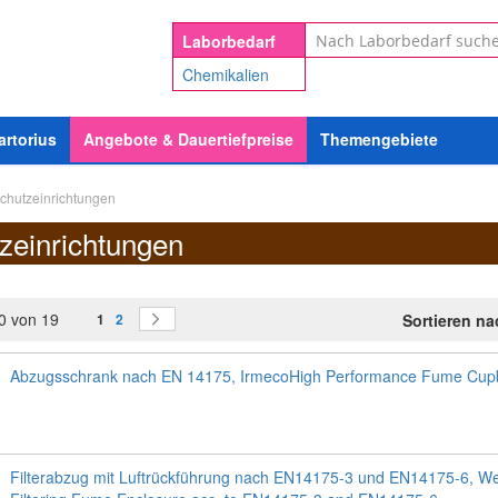
Suche
Laborbedarf
Chemikalien
artorius
Angebote & Dauertiefpreise
Themengebiete
chutzeinrichtungen
zeinrichtungen
Seite
Sie lesen gerade Seite
Seite
Seite
0
von
19
Weiter
Sortieren n
1
2
Abzugsschrank nach EN 14175, IrmecoHigh Performance Fume Cup
Filterabzug mit Luftrückführung nach EN14175-3 und EN14175-6, We