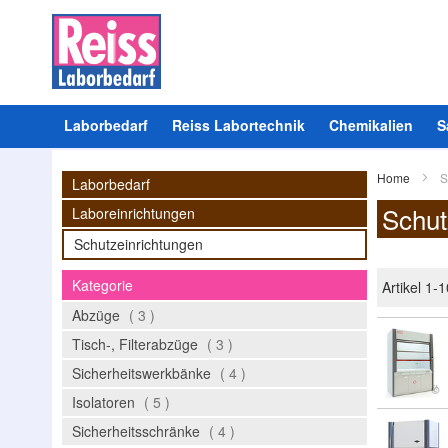
Laborbedarf
Reiss Labortechnik
Chemikalien
S
Home
S
Laborbedarf
Schut
Laboreinrichtungen
Schutzeinrichtungen
Kategorie
Artikel
1
-
1
Artikel
Abzüge
3
Artikel
Tisch-, Filterabzüge
3
Artikel
Sicherheitswerkbänke
4
Artikel
Isolatoren
5
Artikel
Sicherheitsschränke
4