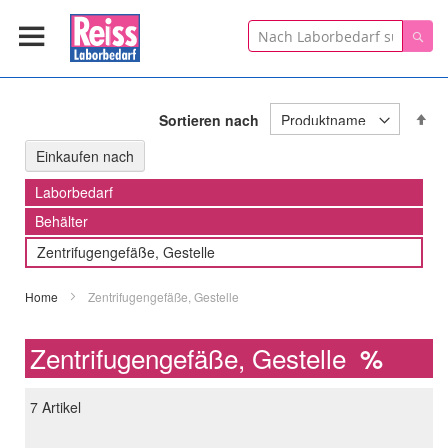
Suche
Suc
In
Sortieren nach
ab
Re
Einkaufen nach
Laborbedarf
Behälter
Zentrifugengefäße, Gestelle
Home
Zentrifugengefäße, Gestelle
Zentrifugengefäße, Gestelle
%
7
Artikel