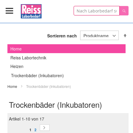
Suche
Suc
In
Sortieren nach
ab
Re
Home
Reiss Labortechnik
Heizen
Trockenbäder (Inkubatoren)
Home
Trockenbäder (Inkubatoren)
Trockenbäder (Inkubatoren)
Artikel
1
-
10
von
17
Seite
Seite
Sie lesen gerade Seite
Weiter
Seite
1
2