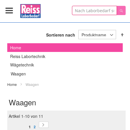
Suche
Suc
In
Sortieren nach
ab
Re
Home
Reiss Labortechnik
Wägetechnik
Waagen
Home
Waagen
Waagen
Artikel
1
-
10
von
11
Seite
Seite
Sie lesen gerade Seite
Weiter
Seite
1
2