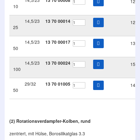
14,5/23
13
70
00008
12.
10
14,5/23
13
70
00014
12.
25
14,5/23
13
70
00017
13.
50
14,5/23
13
70
00024
15.
100
29/32
13
70
01005
14.
50
(2) Rotationsverdampfer-Kolben, rund
zentriert, mit Hülse, Borosilikatglas 3.3