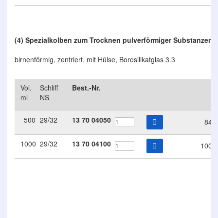
(4) Spezialkolben zum Trocknen pulverförmiger Substanzen
birnenförmig, zentriert, mit Hülse, Borosilikatglas 3.3
Vol.
Schliff
Best.-Nr.
€
ml
NS
500
29/32
13
70
04050
84.
1000
29/32
13
70
04100
100.