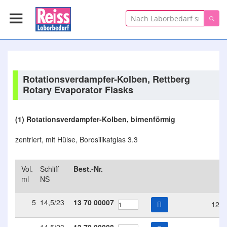
Suche
Suc
Rotationsverdampfer-Kolben, Rettberg
Rotary Evaporator Flasks
(1) Rotationsverdampfer-Kolben, birnenförmig
zentriert, mit Hülse, Borosilikatglas 3.3
Vol.
Schliff
Best.-Nr.
€/
ml
NS
5
14,5/23
13
70
00007
12.