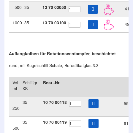
500
35
13
70
03050
41.
1000
35
13
70
03100
49.
Auffangkolben für Rotationsverdampfer, beschichtet
rund, mit Kugelschliff-Schale, Borosilikatglas 3.3
Vol.
Schliffgr.
Best.-Nr.
€/
ml
KS
35
10
70
00118
55.
250
35
10
70
00119
61.
500