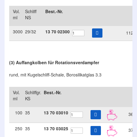
Vol.
Schliff
Best.-Nr.
€
ml
NS
3000
29/32
13
70
02300
112.
(3) Auffangkolben für Rotationsverdampfer
rund, mit Kugelschliff-Schale, Borosilikatglas 3.3
Vol.
Schliffgr.
Best.-Nr.
€
ml
KS
100
35
13
70
03010
36.
250
35
13
70
03025
37.