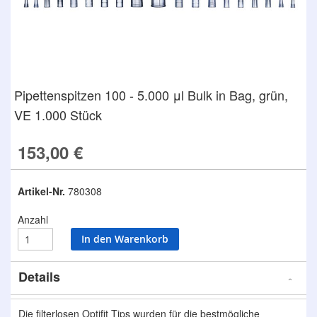
Zum
Pipettenspitzen 100 - 5.000 μl Bulk in Bag, grün,
Anfang
VE 1.000 Stück
der
Bildergalerie
springen
153,00 €
Artikel-Nr.
780308
Anzahl
In den Warenkorb
Details
Die filterlosen Optifit Tips wurden für die bestmögliche