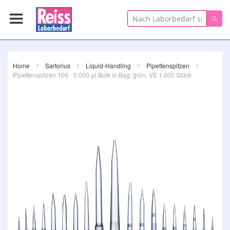
Suche
Suc
Zum
Home
Sartorius
Liquid-Handling
Pipettenspitzen
Pipettenspitzen 100 - 5.000 μl Bulk in Bag, grün, VE 1.000 Stück
Ende
der
Bildergalerie
springen