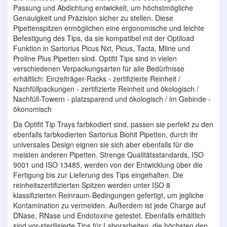
Passung und Abdichtung entwickelt, um höchstmögliche
Genauigkeit und Präzision sicher zu stellen. Diese
Pipettenspitzen ermöglichen eine ergonomische und leichte
Befestigung des Tips, da sie kompatibel mit der Optiload
Funktion in Sartorius Picus Nxt, Picus, Tacta, Mline und
Proline Plus Pipetten sind. Optifit Tips sind in vielen
verschiedenen Verpackungsarten für alle Bedürfnisse
erhältlich: Einzelträger-Racks - zertifizierte Reinheit /
Nachfüllpackungen - zertifizierte Reinheit und ökologisch /
Nachfüll-Towern - platzsparend und ökologisch / im Gebinde -
ökonomisch
Da Optifit Tip Trays farbkodiert sind, passen sie perfekt zu den
ebenfalls farbkodierten Sartorius Biohit Pipetten, durch ihr
universales Design eignen sie sich aber ebenfalls für die
meisten anderen Pipetten. Strenge Qualitätsstandards, ISO
9001 und ISO 13485, werden von der Entwicklung über die
Fertigung bis zur Lieferung des Tips eingehalten. Die
reinheitszertifizierten Spitzen werden unter ISO 8
klassifizierten Reinraum-Bedingungen gefertigt, um jegliche
Kontamination zu vermeiden. Außerdem ist jede Charge auf
DNase, RNase und Endotoxine getestet. Ebenfalls erhältlich
sind vor-sterilisierte Tips für Laborarbeiten, die höchsten den