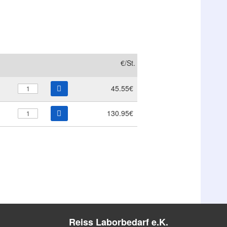
€/St.
45.55€
130.95€
Reiss Laborbedarf e.K.