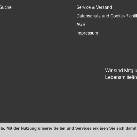
 Suche
Service & Versand
Datenschutz und Cookie-Richtl
AGB
Impressum
Wir sind Mitgl
Lebensmittelins
te. Mit der Nutzung unserer Seiten und Services erklären Sie sich dami
Suchmaschine unterstützt von
ElasticSuite