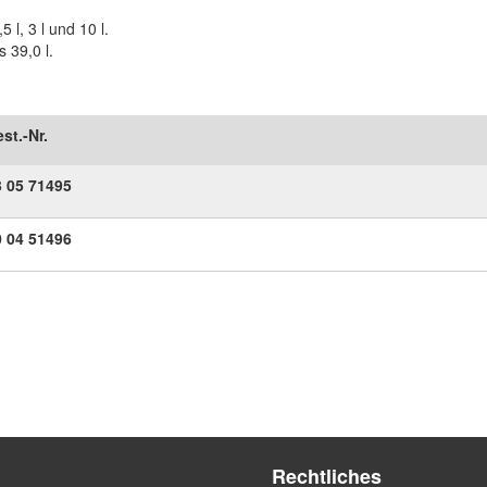
 l, 3 l und 10 l.
 39,0 l.
st.-Nr.
3
05
71495
0
04
51496
Rechtliches