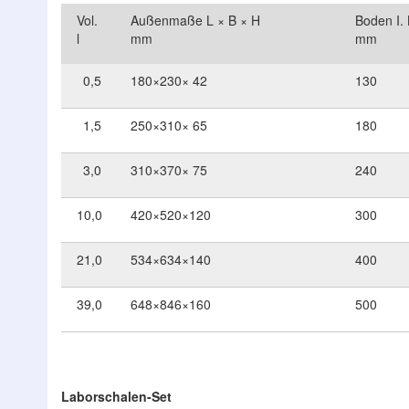
Vol.
Außenmaße L × B × H
Boden I. 
l
mm
mm
0,5
180×230× 42
130
1,5
250×310× 65
180
3,0
310×370× 75
240
10,0
420×520×120
300
21,0
534×634×140
400
39,0
648×846×160
500
Laborschalen-Set