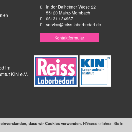
In der Dalheimer Wiese 22
55120 Mainz-Mombach
inien
06131 / 34967
service@reiss-laborbedarf.de
Kontaktformular
ied im
titut KIN e.V.
t einverstanden, dass wir Cookies verwenden.
Näheres erfahren Sie in