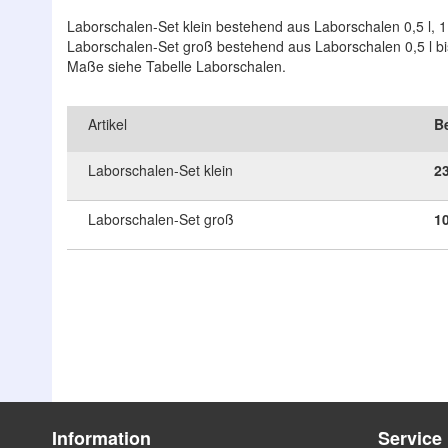
Laborschalen-Set klein bestehend aus Laborschalen 0,5 l, 1,5
Laborschalen-Set groß bestehend aus Laborschalen 0,5 l bis
Maße siehe Tabelle Laborschalen.
Artikel
Be
Laborschalen-Set klein
2
Laborschalen-Set groß
1
Zum
Zum
Ende
Anfang
der
der
Bildergalerie
Bildergalerie
springen
springen
Information
Service