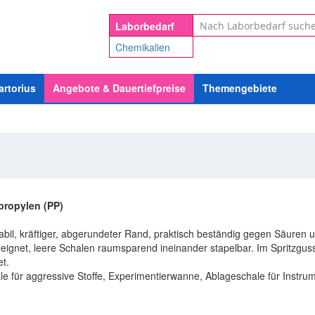
Suche
Laborbedarf
Chemikalien
artorius
Angebote & Dauertiefpreise
Themengebiete
propylen (PP)
abil, kräftiger, abgerundeter Rand, praktisch beständig gegen Säuren
geeignet, leere Schalen raumsparend ineinander stapelbar. Im Spritzguss
t.
e für aggressive Stoffe, Experimentierwanne, Ablageschale für Instru