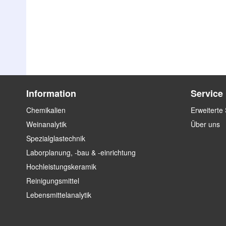
Zum
Zum
Ende
Anfang
der
der
Bildergalerie
Bildergalerie
springen
springen
Information
Service
Chemikalien
Erweiterte
Weinanalytik
Über uns
Spezialglastechnik
Laborplanung, -bau & -einrichtung
Hochleistungskeramik
Reinigungsmittel
Lebensmittelanalytik