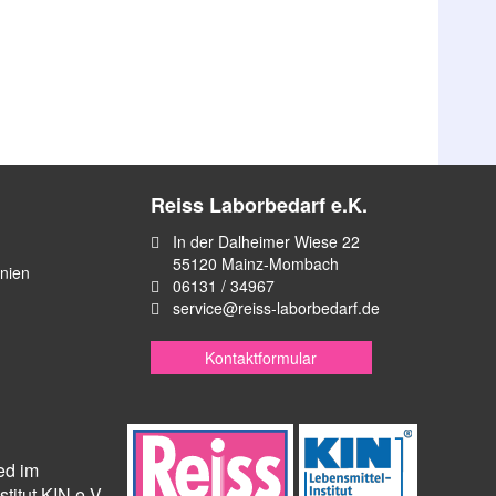
Reiss Laborbedarf e.K.
In der Dalheimer Wiese 22
55120 Mainz-Mombach
inien
06131 / 34967
service@reiss-laborbedarf.de
Kontaktformular
ied im
titut KIN e.V.