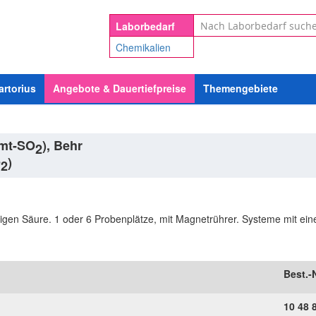
Suche
Laborbedarf
Chemikalien
artorius
Angebote & Dauertiefpreise
Themengebiete
amt-SO
), Behr
2
O
)
2
fligen Säure. 1 oder 6 Probenplätze, mit Magnetrührer. Systeme mit ein
Best.-N
10
48