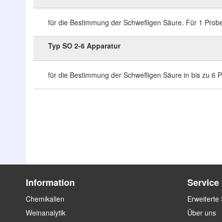
für die Bestimmung der Schwefligen Säure. Für 1 Prob
Typ SO 2-6 Apparatur
für die Bestimmung der Schwefligen Säure in bis zu 6 
Zum
Zum
Ende
Anfang
der
der
Bildergalerie
Bildergalerie
springen
springen
Information
Service
Chemikalien
Erweiterte
Weinanalytik
Über uns