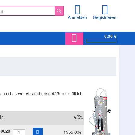
Anmelden
Registrieren
Suche
0,00 €
em oder zwei Absorptionsgefäßen erhältlich.
r.
€/St.
80020
1555.00€