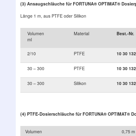
(3) Ansaugschläuche für FORTUNA® OPTIMAT® Dosie
Länge 1 m, aus PTFE oder Silikon
Volumen
Material
Best.-Nr.
ml
2/10
PTFE
10
30
132
30 – 300
PTFE
10
30
132
30 – 300
Silikon
10
30
132
(4) PTFE-Dosierschläuche für FORTUNA® OPTIMAT® D
Volumen
0,75 m