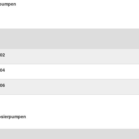
rpumpen
02
04
06
osierpumpen