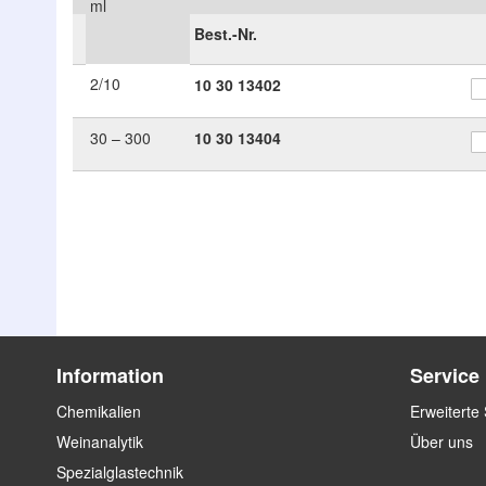
ml
Best.-Nr.
2/10
10
30
13402
30 – 300
10
30
13404
Zum
Zum
Ende
Anfang
der
der
Bildergalerie
Bildergalerie
springen
springen
Information
Service
Chemikalien
Erweiterte
Weinanalytik
Über uns
Spezialglastechnik