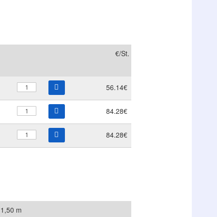
€/St.
56.14€
84.28€
84.28€
1,50 m