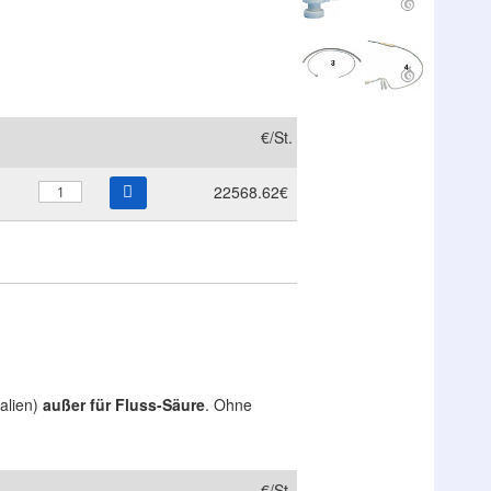
€/St.
22568.62€
alien)
außer für Fluss-Säure
. Ohne
€/St.