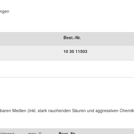
ungen
Best.-Nr.
10
30
11503
rbaren Medien (inkl. stark rauchenden Säuren und aggressiven Chemik
oleranz
max. V –
Best.-Nr.