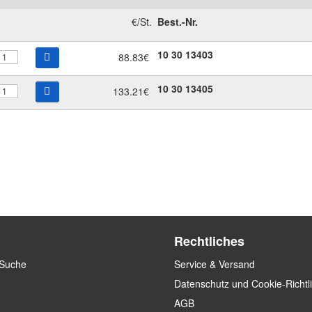
€/St.
Best.-Nr.
10
30
13403
88.83€
10
30
13405
133.21€
Rechtliches
 Suche
Service & Versand
Datenschutz und Cookie-Richtl
AGB