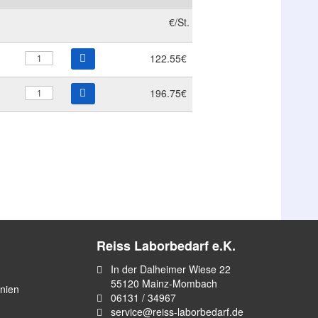
€/St.
122.55€
196.75€
Reiss Laborbedarf e.K.
In der Dalheimer Wiese 22
55120 Mainz-Mombach
inien
06131 / 34967
service@reiss-laborbedarf.de