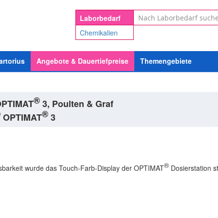
Suche
Laborbedarf
Chemikalien
artorius
Angebote & Dauertiefpreise
Themengebiete
®
PTIMAT
3, Poulten & Graf
®
®
OPTIMAT
3
®
sbarkeit wurde das Touch-Farb-Display der OPTIMAT
Dosierstation s