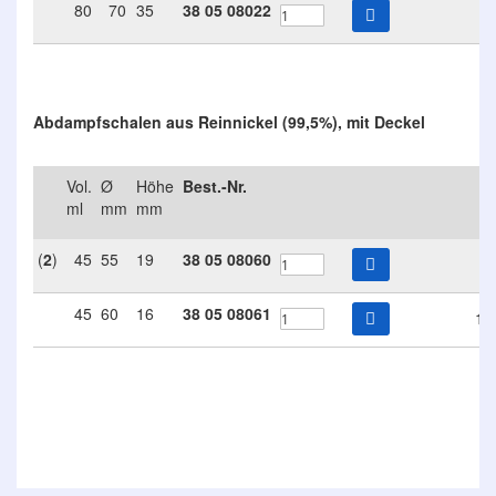
80
70
35
38
05
08022
6
Abdampfschalen aus Reinnickel (99,5%), mit Deckel
Vol.
Ø
Höhe
Best.-Nr.
ml
mm
mm
(
2
)
45
55
19
38
05
08060
9
45
60
16
38
05
08061
10