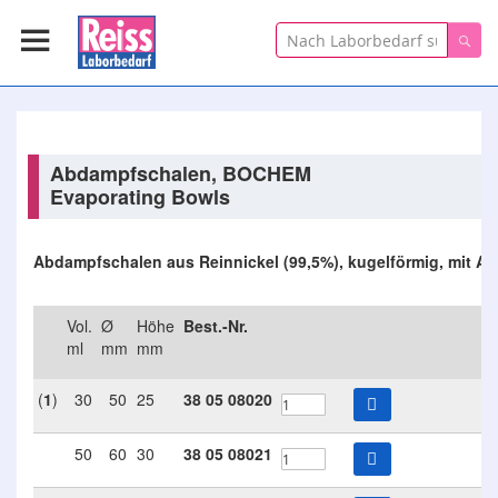
Suche
Suc
Abdampfschalen, BOCHEM
Evaporating Bowls
Abdampfschalen aus Reinnickel (99,5%), kugelförmig, mit A
Vol.
Ø
Höhe
Best.-Nr.
ml
mm
mm
(
1
)
30
50
25
38
05
08020
4
50
60
30
38
05
08021
5