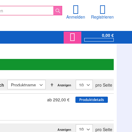
Anmelden
Registrieren
Suche
0,00 €
In
ach
pro Seite
Anzeigen
absteigender
Reihenfolge
ab 292,00 €
Produktdetails
pro Seite
Anzeigen