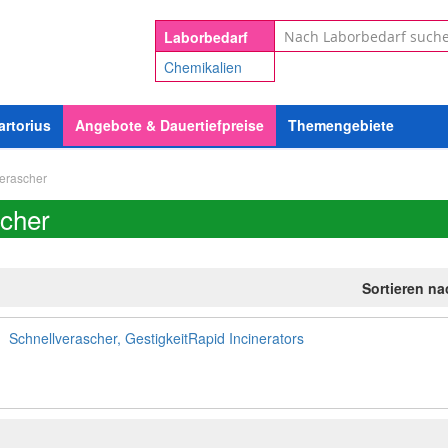
Suche
Laborbedarf
Chemikalien
artorius
Angebote & Dauertiefpreise
Themengebiete
erascher
cher
Sortieren n
Schnellverascher, GestigkeitRapid Incinerators