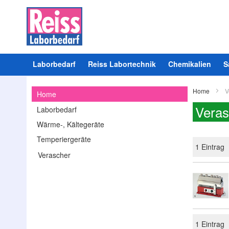
Laborbedarf
Reiss Labortechnik
Chemikalien
S
Home
V
Home
Veras
Laborbedarf
Wärme-, Kältegeräte
Temperiergeräte
1
Eintrag
Verascher
1
Eintrag