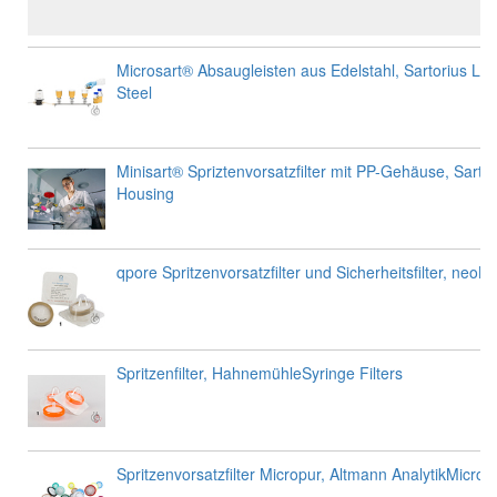
Microsart® Absaugleisten aus Edelstahl, Sartorius La
Steel
Minisart® Spriztenvorsatzfilter mit PP-Gehäuse, Sarto
Housing
qpore Spritzenvorsatzfilter und Sicherheitsfilter, neoL
Spritzenfilter, HahnemühleSyringe Filters
Spritzenvorsatzfilter Micropur, Altmann AnalytikMicropu