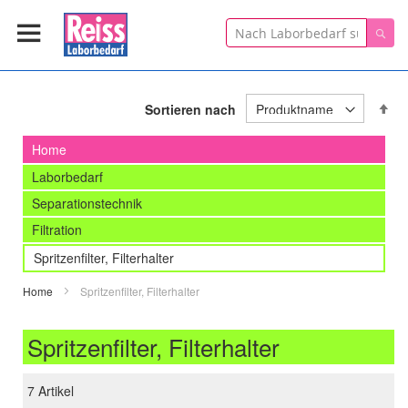
Suche
Suc
In
Sortieren nach
ab
Re
Home
Laborbedarf
Separationstechnik
Filtration
Spritzenfilter, Filterhalter
Home
Spritzenfilter, Filterhalter
Spritzenfilter, Filterhalter
7
Artikel