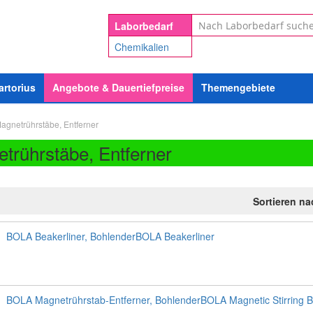
Suche
Laborbedarf
Chemikalien
artorius
Angebote & Dauertiefpreise
Themengebiete
agnetrührstäbe, Entferner
trührstäbe, Entferner
Sortieren n
BOLA Beakerliner, BohlenderBOLA Beakerliner
BOLA Magnetrührstab-Entferner, BohlenderBOLA Magnetic Stirring B