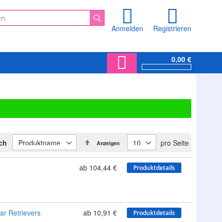
Anmelden
Registrieren
Suche
0,00 €
In
ach
pro Seite
Anzeigen
absteigender
Reihenfolge
ab 104,44 €
Produktdetails
ar Retrievers
ab 10,91 €
Produktdetails