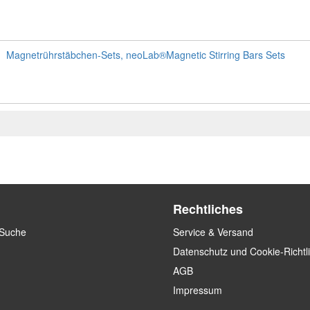
Magnetrührstäbchen-Sets, neoLab®Magnetic Stirring Bars Sets
Rechtliches
 Suche
Service & Versand
Datenschutz und Cookie-Richtl
AGB
Impressum