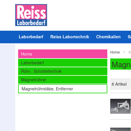
Laborbedarf
Reiss Labortechnik
Chemikalien
S
Home
M
Home
Magne
Laborbedarf
Rühr-, Schütteltechnik
Magnetrührer
8
Artikel
Magnetrührstäbe, Entferner