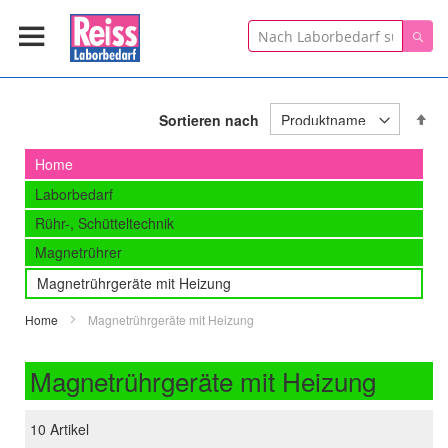
Suche
Suc
In
Sortieren nach
ab
Re
Home
Laborbedarf
Rühr-, Schütteltechnik
Magnetrührer
Magnetrührgeräte mit Heizung
Home
Magnetrührgeräte mit Heizung
Magnetrührgeräte mit Heizung
10
Artikel