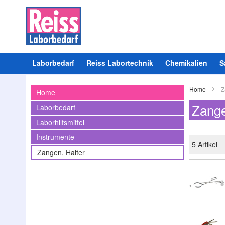
Laborbedarf
Reiss Labortechnik
Chemikalien
S
Home
Z
Home
Zange
Laborbedarf
Laborhilfsmittel
Instrumente
5
Artikel
Zangen, Halter