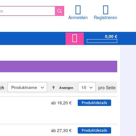
Anmelden
Registrieren
Suche
0,00 €
In
ach
pro Seite
Anzeigen
absteigender
Reihenfolge
ab 16,20 €
Produktdetails
ab 27,30 €
Produktdetails