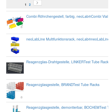
Seite
Seite
Sie lesen gerade Seite
Weiter
Seite
1
2
Combi-Röhrchengestell, farbig, neoLab®Combi Vial R
neoLabLine Multifunktionsrack, neoLab®neoLabLine M
Reagenzglas-Drahtgestelle, LINKERTest Tube Racks
Reagenzglasgestelle, BRANDTest Tube Racks
Reagenzglasgestelle, demontierbar, BOCHEMTest Tu