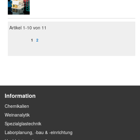
Artikel
1
-
10
von
11
Seite
Sie lesen gerade Seite
Seite
1
2
Information
Chemikalien
Weinanalytik
Spezialglastechnik
Laborplanung, -bau & -einrichtung