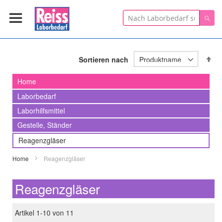
Suche
Suc
In
Sortieren nach
ab
Re
Home
Laborbedarf
Laborhilfsmittel
Gestelle, Ständer
Reagenzgläser
Home
Reagenzgläser
Reagenzgläser
Artikel
1
-
10
von
11