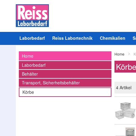
Laborbedarf
Reiss Labortechnik
Chemikalien
S
Home
K
Home
Körb
Laborbedarf
Behälter
Transport, Sicherheitsbehälter
4
Artikel
Körbe