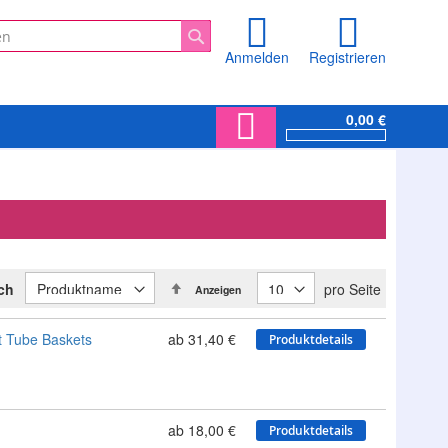
Anmelden
Registrieren
Suche
0,00 €
In
ach
pro Seite
Anzeigen
absteigender
Reihenfolge
t Tube Baskets
ab 31,40 €
Produktdetails
ab 18,00 €
Produktdetails