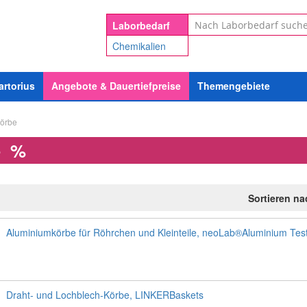
Suche
Laborbedarf
Chemikalien
artorius
Angebote & Dauertiefpreise
Themengebiete
örbe
e
%
Sortieren n
Aluminiumkörbe für Röhrchen und Kleinteile, neoLab®Aluminium Tes
Draht- und Lochblech-Körbe, LINKERBaskets