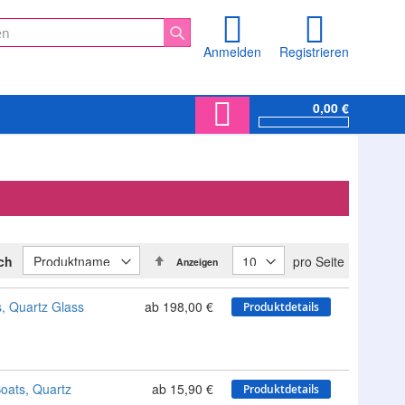
Anmelden
Registrieren
Suche
0,00 €
In
ach
pro Seite
Anzeigen
absteigender
Reihenfolge
, Quartz Glass
ab 198,00 €
Produktdetails
oats, Quartz
ab 15,90 €
Produktdetails