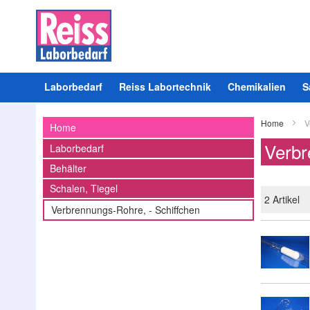
Laborbedarf
Reiss Labortechnik
Chemikalien
S
Home
V
Home
Verbr
Laborbedarf
Behälter
Schalen, Tiegel
2
Artikel
Verbrennungs-Rohre, - Schiffchen