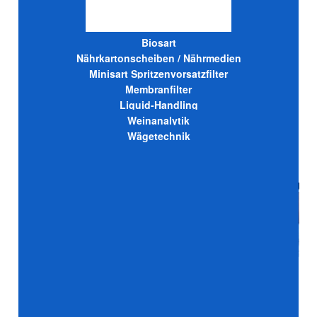
Biosart
Nährkartonscheiben / Nährmedien
Minisart Spritzenvorsatzfilter
Membranfilter
Liquid-Handling
Weinanalytik
Wägetechnik
Spezialglastechnik
Laborplanung, -bau & -
einrichtung