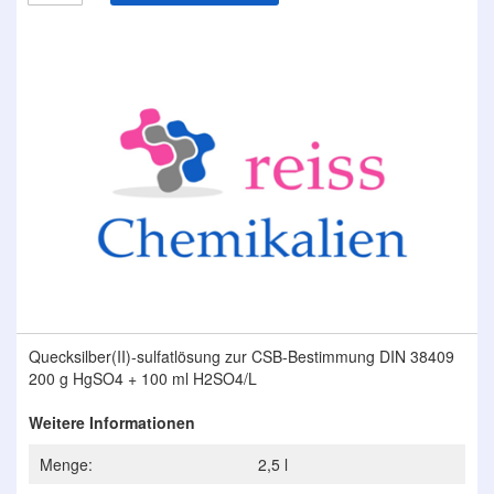
Zum
Ende
der
Bildergalerie
springen
Zum
Quecksilber(II)-sulfatlösung zur CSB-Bestimmung DIN 38409
Anfang
200 g HgSO4 + 100 ml H2SO4/L
der
Bildergalerie
Weitere Informationen
springen
Menge:
2,5 l