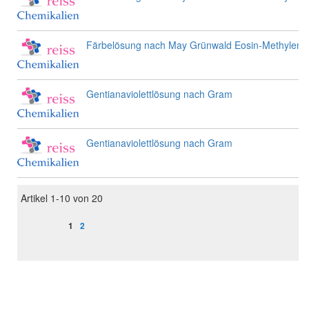
Färbelösung nach May Grünwald Eosin-Methylenb
Gentianaviolettlösung nach Gram
Gentianaviolettlösung nach Gram
Artikel
1
-
10
von
20
Seite
Sie lesen gerade Seite
Seite
1
2