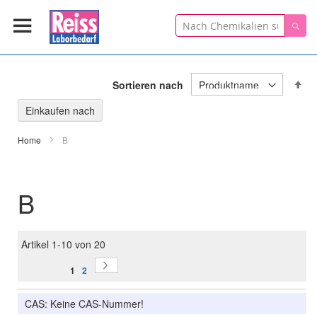
Suche
Suc
In
Sortieren nach
ab
Re
Einkaufen nach
Home
B
B
Artikel
1
-
10
von
20
Seite
Seite
Sie lesen gerade Seite
Weiter
Seite
1
2
CAS: Keine CAS-Nummer!