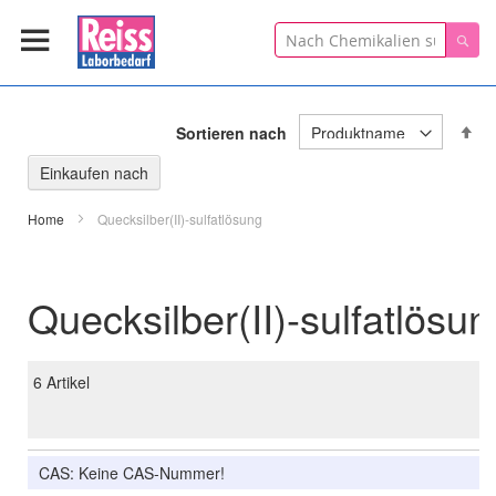
Suche
Suc
In
Sortieren nach
ab
Re
Einkaufen nach
Home
Quecksilber(II)-sulfatlösung
Quecksilber(II)-sulfatlösun
6
Artikel
CAS: Keine CAS-Nummer!