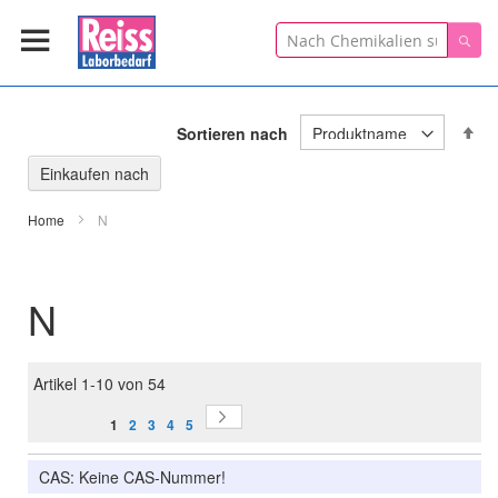
Suche
Suc
In
Sortieren nach
ab
Re
Einkaufen nach
Home
N
N
Artikel
1
-
10
von
54
Seite
Seite
Sie lesen gerade Seite
Weiter
Seite
Seite
Seite
Seite
1
2
3
4
5
CAS: Keine CAS-Nummer!