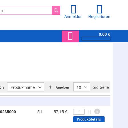
Anmelden
Registrieren
Suche
0,00 €
In
ach
pro Seite
Anzeigen
absteigender
Reihenfolge
0235000
5 l
57,15 €
0
Produktdetails