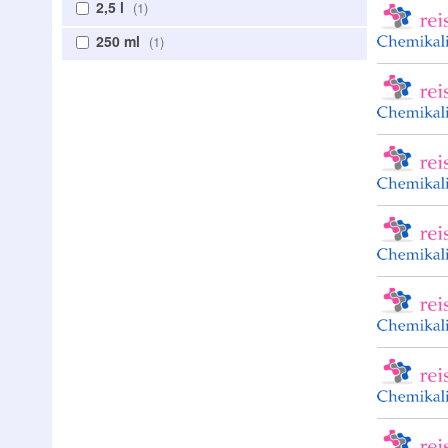
2,5 l
1
250 ml
1