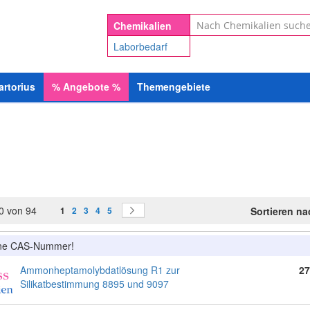
Suche
Chemikalien
Laborbedarf
artorius
%
Angebote
%
Themengebiete
Seite
Sie lesen gerade Seite
Seite
Seite
Seite
Seite
Seite
0
von
94
Weiter
Sortieren n
1
2
3
4
5
ine CAS-Nummer!
Ammonheptamolybdatlösung R1 zur
27
Silikatbestimmung 8895 und 9097