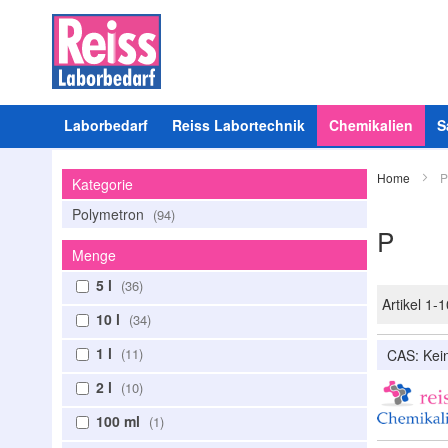
Laborbedarf
Reiss Labortechnik
Chemikalien
S
Home
P
Kategorie
Polymetron
94
P
Menge
5 l
36
Artikel
1
-
1
10 l
34
1 l
11
CAS: Ke
2 l
10
100 ml
1