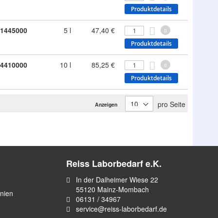
Produktdetails
1445000
5 l
47,40 €
0
Produktdetails
4410000
10 l
85,25 €
0
Produktdetails
pro Seite
Anzeigen
Reiss Laborbedarf e.K.
In der Dalheimer Wiese 22
55120 Mainz-Mombach
inien
06131 / 34967
service@reiss-laborbedarf.de