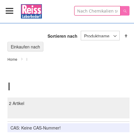
Suche
Suc
In
Sortieren nach
ab
Re
Einkaufen nach
Home
I
I
2
Artikel
CAS: Keine CAS-Nummer!