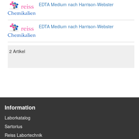
EDTA Medium nach Harrison-Webster
EDTA Medium nach Harrison-Webster
2
Artikel
Information
Laborkatalog
Sartorius
Reiss Labortechnik