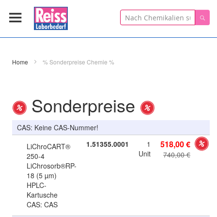
Suche
Suc
Home
% Sonderpreise Chemie %
Sonderpreise
CAS: Keine CAS-Nummer!
Sonderangebot
518,00 €
1.51355.0001
1
LiChroCART®
Unit
740,00 €
250-4
LiChrosorb®RP-
18 (5 µm)
HPLC-
Kartusche
CAS: CAS