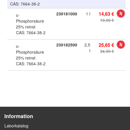
CAS: 7664-38-2
Sonderangebot
14,63 €
230181000
1 l
o-
19,90 €
Phosphorsäure
25% reinst
CAS: 7664-38-2
Sonderangebot
25,65 €
230182500
2,5
o-
l
34,90 €
Phosphorsäure
25% reinst
CAS: 7664-38-2
Information
Laborkatalog