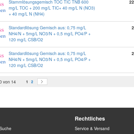
Stammlösungsgemisch TOC TIC TNB 600
22
mg/L TOC + 200 mg/L TIC+ 40 mg/L N (NO3)
+ 40 mg/L N (NH4)
Standardlösung Gemisch aus: 0,75 mg/L
2
NH4/N + 5mg/L NO3/N + 0,5 mg/L PO4/P +
120 mg/L CSB/O2
Standardlösung Gemisch aus: 0,75 mg/L
2
NH4/N + 5mg/L NO3/N + 0,5 mg/L PO4/P +
120 mg/L CSB/O2
Seite
Sie lesen gerade Seite
Seite
Seite
0
von
14
Weiter
1
2
Rechtliches
 Suche
Service & Versand