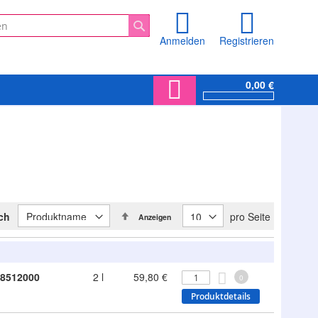
Anmelden
Registrieren
Suche
0,00 €
In
ach
pro Seite
Anzeigen
absteigender
Reihenfolge
8512000
2 l
59,80 €
0
Produktdetails