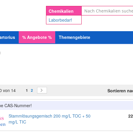
Suche
Chemikalien
Laborbedarf
artorius
%
Angebote
%
Themengebiete
M
Seite
Sie lesen gerade Seite
Seite
Seite
0
von
14
Weiter
Sortieren n
1
2
ine CAS-Nummer!
Stammlösungsgemisch 200 mg/L TOC + 50
22
mg/L TIC