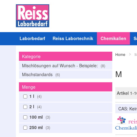
Laborbedarf
Reiss Labortechnik
Chemikalien
S
Home
Kategorie
Mischlösungen auf Wunsch - Beispiele:
8
M
Mischstandards
6
Menge
Artikel
1
-
1
1 l
4
2 l
4
CAS: Ke
100 ml
3
250 ml
3