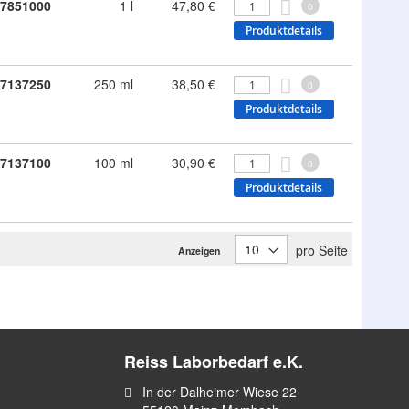
7851000
1 l
47,80 €
0
Produktdetails
7137250
250 ml
38,50 €
0
Produktdetails
7137100
100 ml
30,90 €
0
Produktdetails
pro Seite
Anzeigen
Reiss Laborbedarf e.K.
In der Dalheimer Wiese 22