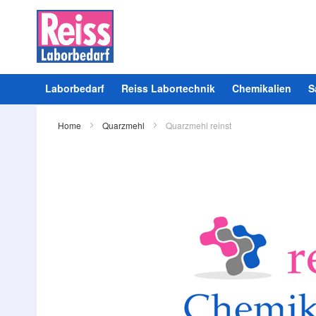
Laborbedarf
Reiss Labortechnik
Chemikalien
S
Home
Quarzmehl
Quarzmehl reinst
Zum
Ende
der
Bildergalerie
springen