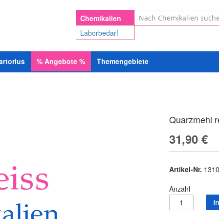
Suche
Chemikalien
Laborbedarf
artorius
%
Angebote
%
Themengebiete
Quarzmehl r
31,90 €
Artikel-Nr.
1310
Anzahl
I