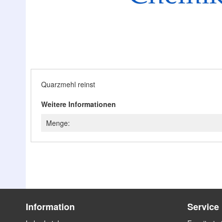
Zum
Anfang
der
Bildergalerie
Quarzmehl reinst
springen
Weitere Informationen
Menge:
Information
Service