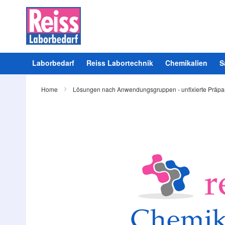
Laborbedarf
Reiss Labortechnik
Chemikalien
S
Home
Lösungen nach Anwendungsgruppen - unfixierte Präpa
Zum
Ende
der
Bildergalerie
springen