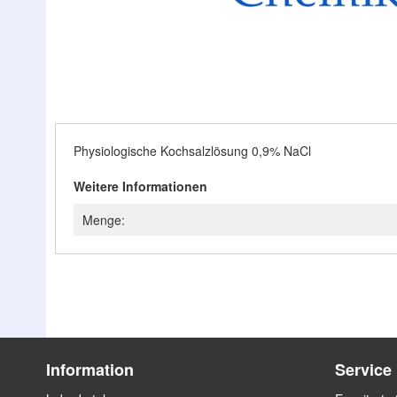
Zum
Anfang
der
Bildergalerie
Physiologische Kochsalzlösung 0,9% NaCl
springen
Weitere Informationen
Menge:
Information
Service