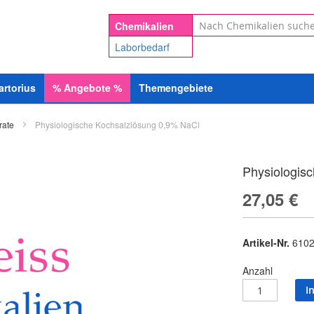
Suche
Chemikalien
Laborbedarf
artorius
%
Angebote
%
Themengebiete
rate
Physiologische Kochsalzlösung 0,9% NaCl
Physiologis
27,05 €
Artikel-Nr.
6102
Anzahl
I