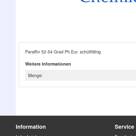
Zum
Anfang
der
Bildergalerie
Paraffin 52-54 Grad Ph.Eur. schüttfähig
springen
Weitere Informationen
Menge:
Information
Service