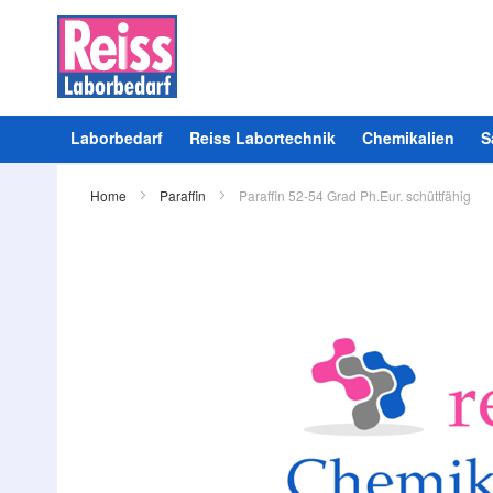
Laborbedarf
Reiss Labortechnik
Chemikalien
S
Home
Paraffin
Paraffin 52-54 Grad Ph.Eur. schüttfähig
Zum
Ende
der
Bildergalerie
springen