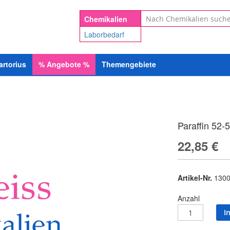
Suche
Chemikalien
Laborbedarf
artorius
%
Angebote
%
Themengebiete
Paraffin 52-
22,85 €
Artikel-Nr.
1300
Anzahl
I