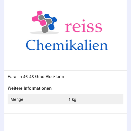
der
Bildergalerie
springen
Zum
Paraffin 46-48 Grad Blockform
Anfang
der
Weitere Informationen
Bildergalerie
springen
Menge:
1 kg