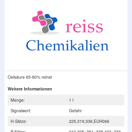
der
Bildergalerie
springen
Zum
Oelsäure 65-80% reinst
Anfang
der
Weitere Informationen
Bildergalerie
springen
Menge:
1 l
Signalwort:
Gefahr
H-Sätze:
225,319,336,EUH066
P-Sätze:
210,305+351+338,403+233