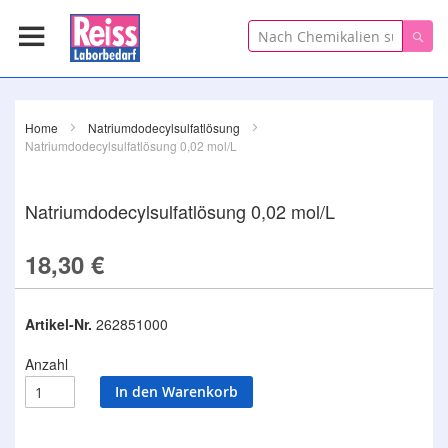
Suche
Suc
Home
Natriumdodecylsulfatlösung
Natriumdodecylsulfatlösung 0,02 mol/L
Natriumdodecylsulfatlösung 0,02 mol/L
18,30 €
Artikel-Nr.
262851000
Anzahl
In den Warenkorb
Zum