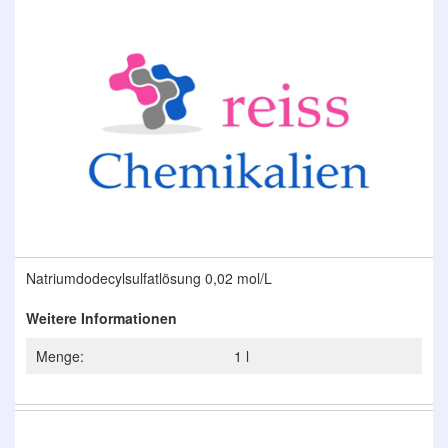
Ende
der
Bildergalerie
springen
Zum
Natriumdodecylsulfatlösung 0,02 mol/L
Anfang
der
Weitere Informationen
Bildergalerie
springen
Menge:
1 l