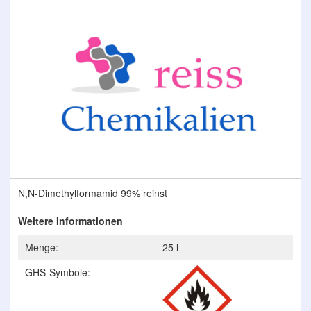
Ende
der
Bildergalerie
springen
Zum
N,N-Dimethylformamid 99% reinst
Anfang
der
Weitere Informationen
Bildergalerie
springen
Menge:
25 l
GHS-Symbole: