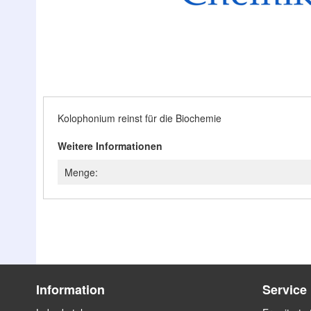
Zum
Anfang
der
Bildergalerie
Kolophonium reinst für die Biochemie
springen
Weitere Informationen
Menge:
Information
Service