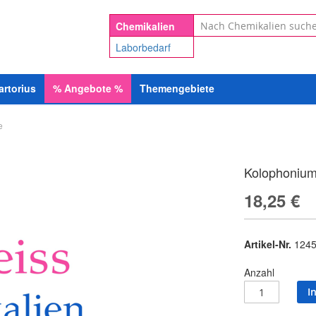
Suche
Chemikalien
Laborbedarf
artorius
%
Angebote
%
Themengebiete
e
Kolophonium 
18,25 €
Artikel-Nr.
1245
Anzahl
I