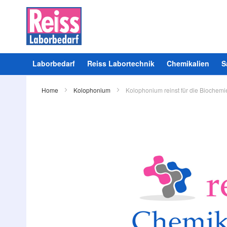
Laborbedarf
Reiss Labortechnik
Chemikalien
S
Home
Kolophonium
Kolophonium reinst für die Biochemi
Zum
Ende
der
Bildergalerie
springen