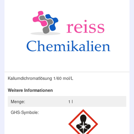
der
Bildergalerie
springen
Zum
Kaliumdichromatlösung 1/60 mol/L
Anfang
der
Weitere Informationen
Bildergalerie
springen
Menge:
1 l
GHS-Symbole: