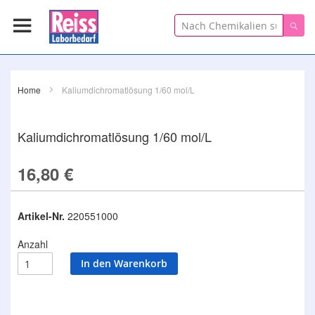
Suche
Suc
Home
Kaliumdichromatlösung 1/60 mol/L
Kaliumdichromatlösung 1/60 mol/L
16,80 €
Artikel-Nr.
220551000
Anzahl
In den Warenkorb
Zum
Ende