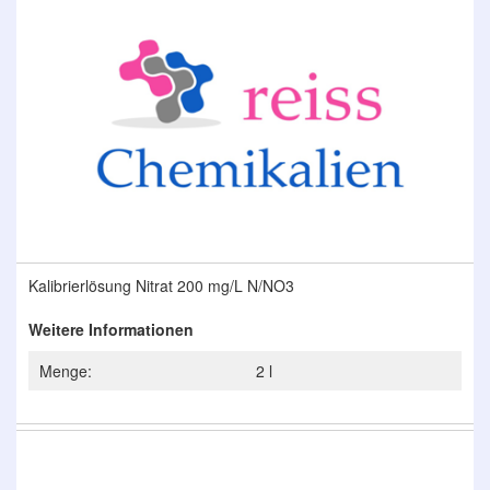
der
Bildergalerie
springen
Zum
Kalibrierlösung Nitrat 200 mg/L N/NO3
Anfang
der
Weitere Informationen
Bildergalerie
springen
Menge:
2 l