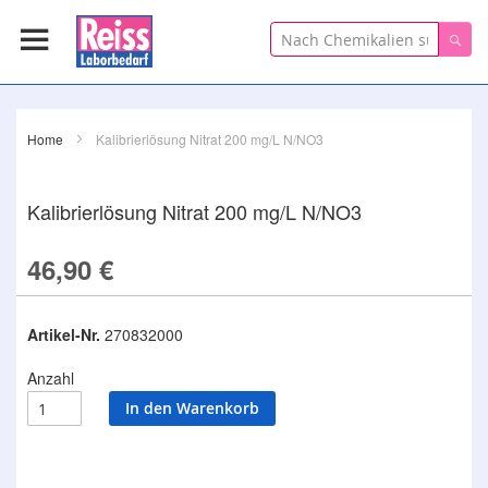
Suche
Suc
Home
Kalibrierlösung Nitrat 200 mg/L N/NO3
Kalibrierlösung Nitrat 200 mg/L N/NO3
46,90 €
Artikel-Nr.
270832000
Anzahl
In den Warenkorb
Zum
Ende