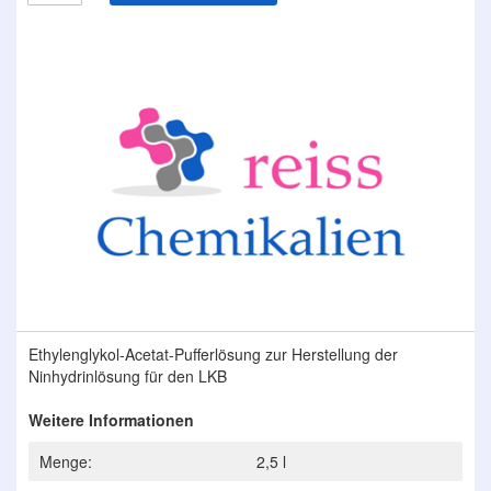
Zum
Ende
der
Bildergalerie
springen
Zum
Ethylenglykol-Acetat-Pufferlösung zur Herstellung der
Anfang
Ninhydrinlösung für den LKB
der
Bildergalerie
Weitere Informationen
springen
Menge:
2,5 l