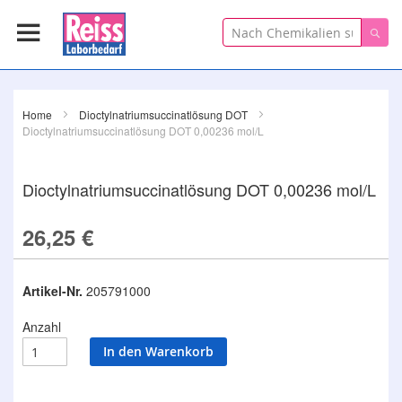
Suche
Suc
Home
Dioctylnatriumsuccinatlösung DOT
Dioctylnatriumsuccinatlösung DOT 0,00236 mol/L
Dioctylnatriumsuccinatlösung DOT 0,00236 mol/L
26,25 €
Artikel-Nr.
205791000
Anzahl
In den Warenkorb
Zum