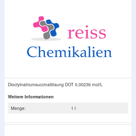
Ende
der
Bildergalerie
springen
Zum
Dioctylnatriumsuccinatlösung DOT 0,00236 mol/L
Anfang
der
Weitere Informationen
Bildergalerie
springen
Menge:
1 l