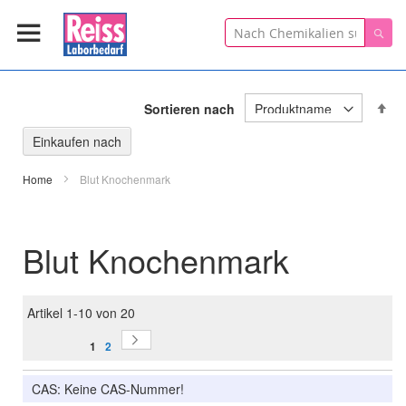
Suche
Suc
In
Sortieren nach
ab
Re
Einkaufen nach
Home
Blut Knochenmark
Blut Knochenmark
Artikel
1
-
10
von
20
Seite
Seite
Sie lesen gerade Seite
Weiter
Seite
1
2
CAS: Keine CAS-Nummer!