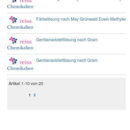
Färbelösung nach May Grünwald Eosin-Methylenb
Gentianaviolettlösung nach Gram
Gentianaviolettlösung nach Gram
Artikel
1
-
10
von
20
Seite
Sie lesen gerade Seite
Seite
1
2