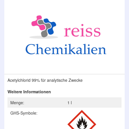
Ende
der
Bildergalerie
springen
Zum
Acetylchlorid 99% für analytische Zwecke
Anfang
der
Weitere Informationen
Bildergalerie
springen
Menge:
1 l
GHS-Symbole: