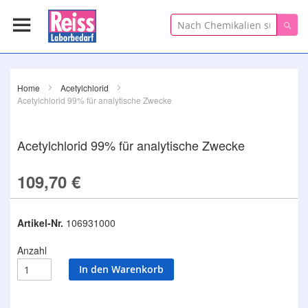
Suche
Suc
Home
Acetylchlorid
Acetylchlorid 99% für analytische Zwecke
Acetylchlorid 99% für analytische Zwecke
109,70 €
Artikel-Nr.
106931000
Anzahl
In den Warenkorb
Zum