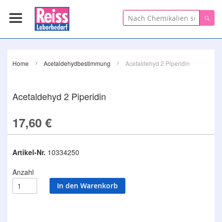
Suche
Suc
Home
Acetaldehydbestimmung
Acetaldehyd 2 Piperidin
Acetaldehyd 2 Piperidin
17,60 €
Artikel-Nr.
10334250
Anzahl
In den Warenkorb
Zum
Ende