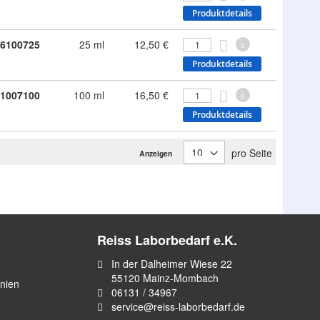
Produktdetails
6100725
25 ml
12,50 €
0
Produktdetails
1007100
100 ml
16,50 €
0
Produktdetails
pro Seite
Anzeigen
Reiss Laborbedarf e.K.
In der Dalheimer Wiese 22
55120 Mainz-Mombach
inien
06131 / 34967
service@reiss-laborbedarf.de