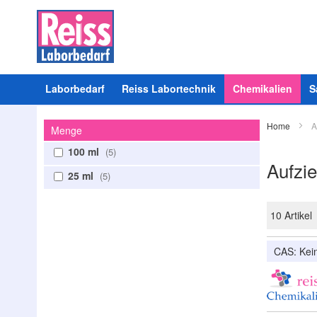
Laborbedarf
Reiss Labortechnik
Chemikalien
S
Home
A
Menge
100 ml
5
Aufzie
25 ml
5
10
Artikel
CAS: Ke