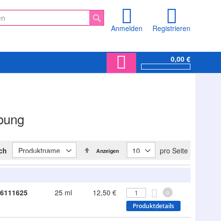
Anmelden
Registrieren
Suche
0,00 €
rbung
In
ach
pro Seite
Anzeigen
absteigender
Reihenfolge
6111625
25 ml
12,50 €
0
Produktdetails