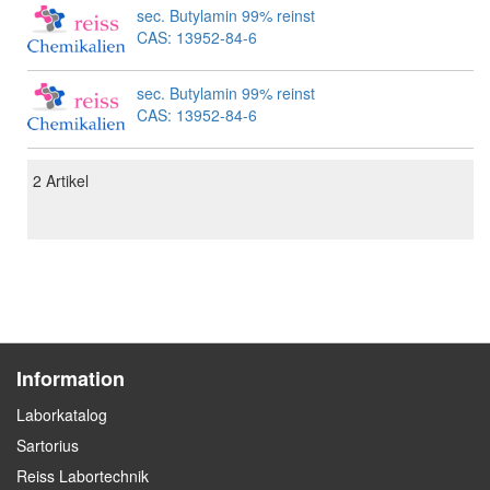
sec. Butylamin 99% reinst
CAS: 13952-84-6
sec. Butylamin 99% reinst
CAS: 13952-84-6
2
Artikel
Information
Laborkatalog
Sartorius
Reiss Labortechnik