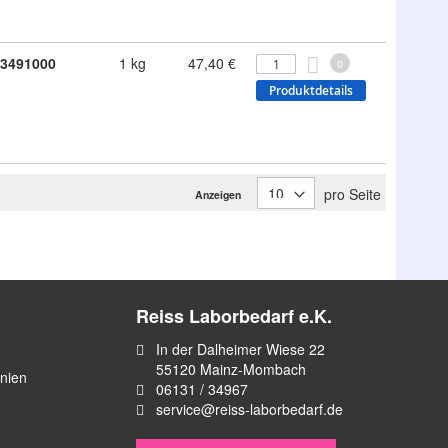
3491000
1 kg
47,40 €
0
Produktdetails
pro Seite
Anzeigen
Reiss Laborbedarf e.K.
In der Dalheimer Wiese 22
55120 Mainz-Mombach
inien
06131 / 34967
service@reiss-laborbedarf.de