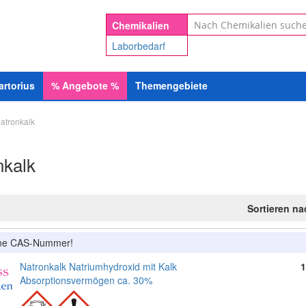
Suche
Chemikalien
Laborbedarf
artorius
%
Angebote
%
Themengebiete
atronkalk
nkalk
Sortieren n
ine CAS-Nummer!
Natronkalk Natriumhydroxid mit Kalk
1
Absorptionsvermögen ca. 30%