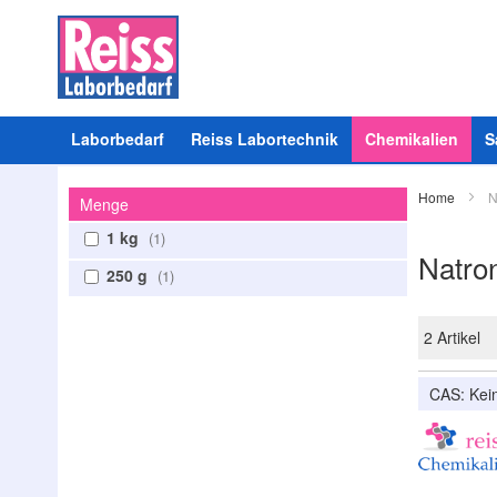
Laborbedarf
Reiss Labortechnik
Chemikalien
S
Home
N
Menge
1 kg
1
Natro
250 g
1
2
Artikel
CAS: Ke