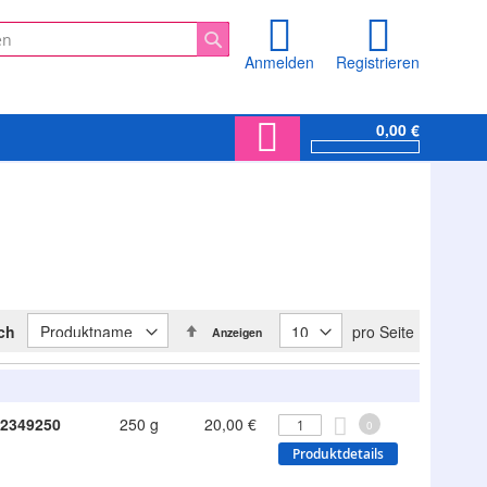
Anmelden
Registrieren
Suche
0,00 €
In
ach
pro Seite
Anzeigen
absteigender
Reihenfolge
2349250
250 g
20,00 €
0
Produktdetails