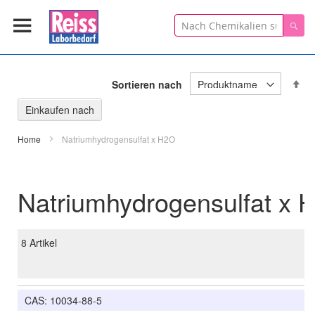
Suche
Suc
In
Sortieren nach
ab
Re
Einkaufen nach
Home
Natriumhydrogensulfat x H2O
Natriumhydrogensulfat x 
8
Artikel
CAS: 10034-88-5